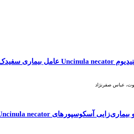
یدک سطحی مو
خوت، عباس صفرنژاد
Uncinula neca عامل بیماری سفیدک سطحی انگور