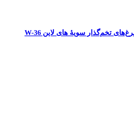
ای تخم‌گذار سویۀ های لاین W-36