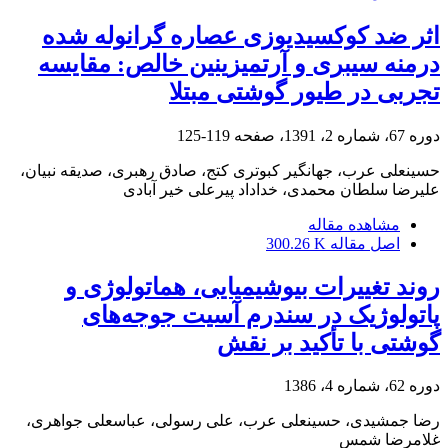
اثر ضد کوکسیدیوزی عصاره گرانوله شده
درمنه سیبری و آرتمیزینین خالص: مقایسه
تجربی در طیور گوشتی مبتلا
دوره 67، شماره 2، 1391، صفحه
119-125
حسینعلی عرب، جهانگیر کبوتری کتج، صادق رهبری، صدیقه نبیان،
علیرضا سلطان محمدی، خداداد پیرعلی خیر آبادی
مشاهده مقاله
اصل مقاله
300.26 K
روند تغییرات بیوشیمیایی، هماتولوژی و
پاتولوژیک در سندرم آسیت جوجه‌های
گوشتی با تأکید بر نقش
دوره 62، شماره 4، 1386
رضا جمشیدی، حسینعلی عرب، علی رسولی، عباسعلی جواهری،
غلامرضا شمس