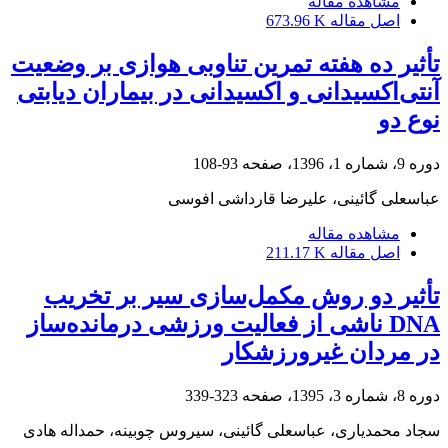
مشاهده مقاله
اصل مقاله
673.96 K
تأثیر ده هفته تمرین تناوبی هوازی بر وضعیت
آنتی‌اکسیدانی و اکسیدانی در بیماران دیابتی
نوع دو
دوره 9، شماره 1، 1396، صفحه
93-108
عباسعلی گائینی، علیرضا قارداشی افوسی
مشاهده مقاله
اصل مقاله
211.17 K
تأثیر دو روش مکمل‌سازی سیر بر تخریب
DNA ناشی از فعالیت ورزشی درمانده‌ساز
در مردان غیرورزشکار
دوره 8، شماره 3، 1395، صفحه
323-339
سجاد محمدیاری، عباسعلی گائینی، سیروس چوبینه، حمداله هادی