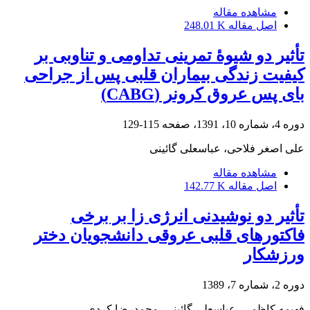
مشاهده مقاله
اصل مقاله
248.01 K
تأثیر دو شیوۀ تمرینی تداومی و تناوبی بر
کیفیت زندگی بیماران قلبی پس از جراحی
بای پس عروق کرونر (CABG)
دوره 4، شماره 10، 1391، صفحه
115-129
علی اصغر فلاحی، عباسعلی گائینی
مشاهده مقاله
اصل مقاله
142.77 K
تأثیر دو نوشیدنی انرژی زا بر برخی
فاکتورهای قلبی عروقی دانشجویان دختر
ورزشکار
دوره 2، شماره 7، 1389
فهیمه کاظمی، عباسعلی گائینی، محمدرضا کردی