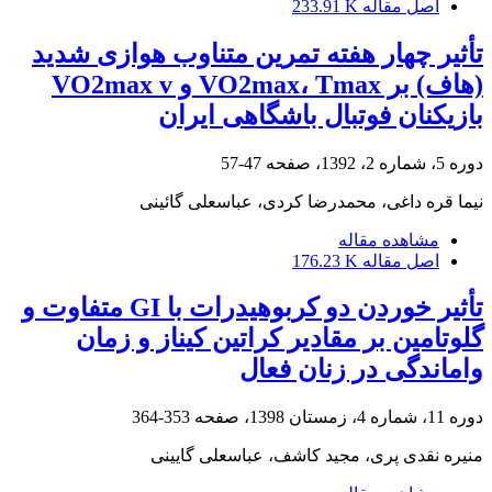
اصل مقاله
233.91 K
تأثیر چهار هفته تمرین متناوب هوازی شدید
(هاف) بر VO2max، Tmax و VO2max v
بازیکنان فوتبال باشگاهی ایران
دوره 5، شماره 2، 1392، صفحه
47-57
نیما قره داغی، محمدرضا کردی، عباسعلی گائینی
مشاهده مقاله
اصل مقاله
176.23 K
تأثیر خوردن دو کربوهیدرات با GI متفاوت و
گلوتامین بر مقادیر کراتین کیناز و زمان
واماندگی در زنان فعال
دوره 11، شماره 4، زمستان 1398، صفحه
353-364
منیره نقدی پری، مجید کاشف، عباسعلی گایینی