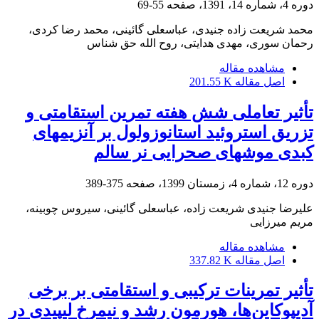
دوره 4، شماره 14، 1391، صفحه
55-69
محمد شریعت زاده جنیدی، عباسعلی گائینی، محمد رضا کردی،
رحمان سوری، مهدی هدایتی، روح الله حق شناس
مشاهده مقاله
اصل مقاله
201.55 K
تأثیر تعاملی شش هفته تمرین استقامتی و
تزریق استروئید استانوزولول بر آنزیمهای
کبدی موشهای صحرایی نر سالم
دوره 12، شماره 4، زمستان 1399، صفحه
375-389
علیرضا جنیدی شریعت زاده، عباسعلی گائینی، سیروس چوبینه،
مریم میرزایی
مشاهده مقاله
اصل مقاله
337.82 K
تأثیر تمرینات ترکیبی و استقامتی بر برخی
آدیپوکاین‌ها، هورمون رشد و نیمرخ لیپیدی در