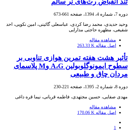
تند‌ انقباض رت‌های نر سالم
دوره 7، شماره 4، 1394، صفحه
661-673
وحید حدیدی، محمد رضا کردی، عباسعلی گائینی، امین نکویی، احد
شفیعی، مطهره حاجتی مدارایی
مشاهده مقاله
اصل مقاله
263.33 K
تأثیر هشت هفته تمرین هوازی تناوبی بر
سطوح ایمونوگلوبولین A،G وM پلاسمای
مردان چاق و طبیعی
دوره 8، شماره 2، 1395، صفحه
221-230
مهدی صفایی، حسین مجتهدی، فاطمه قربانی، نیما قره داغی
مشاهده مقاله
اصل مقاله
170.06 K
1