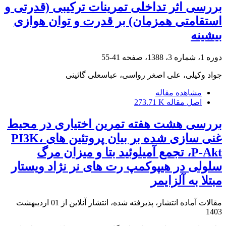
بررسی اثر تداخلی تمرینات ترکیبی (قدرتی و
استقامتی همزمان) بر قدرت و توان هوازی
بیشینه
دوره 1، شماره 3، 1388، صفحه
41-55
جواد وکیلی، علی اصغر رواسی، عباسعلی گائینی
مشاهده مقاله
اصل مقاله
273.71 K
بررسی هشت هفته تمرین اختیاری در محیط
غنی سازی شده بر بیان پروتئین های PI3K،
P-Akt، تجمع آمیلوئید بتا و میزان مرگ
سلولی در هیپوکمپ رت های نر نژاد ویستار
مبتلا به آلزایمر
مقالات آماده انتشار، پذیرفته شده، انتشار آنلاین از
01 اردیبهشت
1403