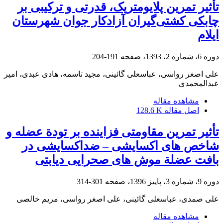
تأثیر تمرین پلایومتریک، قدرتی و ترکیبی بر
چابکی کشتی‌گیران آزادکار جوان شهرستان
ایلام
دوره 6، شماره 2، 1393، صفحه
191-204
علی اصغر رواسی، عباسعلی گائینی، مجید تاسمه، هادی عبدی، امیر
عبدالمحمدی
مشاهده مقاله
اصل مقاله
128.6 K
تأثیر تمرین مقاومتی فزاینده بر تودة عضله و
شاخص های اکسایشی – ضداکسایشی در
بافت عضلة موش های صحرایی دیابتی
دوره 9، شماره 3، پاییز 1396، صفحه
301-314
علی صمدی، عباسعلی گائینی، علی اصغر رواسی، مریم خالصی
مشاهده مقاله