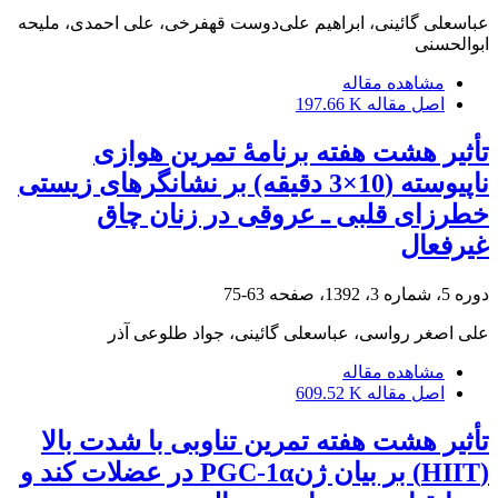
عباسعلی گائینی، ابراهیم علی‌دوست قهفرخی، علی احمدی، ملیحه
ابوالحسنی
مشاهده مقاله
اصل مقاله
197.66 K
تأثیر هشت هفته برنامۀ تمرین هوازی
ناپیوسته (10×3 دقیقه) بر نشانگرهای زیستی
خطرزای قلبی ـ عروقی در زنان چاق
غیرفعال
دوره 5، شماره 3، 1392، صفحه
63-75
علی اصغر رواسی، عباسعلی گائینی، جواد طلوعی آذر
مشاهده مقاله
اصل مقاله
609.52 K
تأثیر هشت هفته تمرین تناوبی با شدت بالا
(HIIT) بر بیان ژنPGC-1α در عضلات کند و