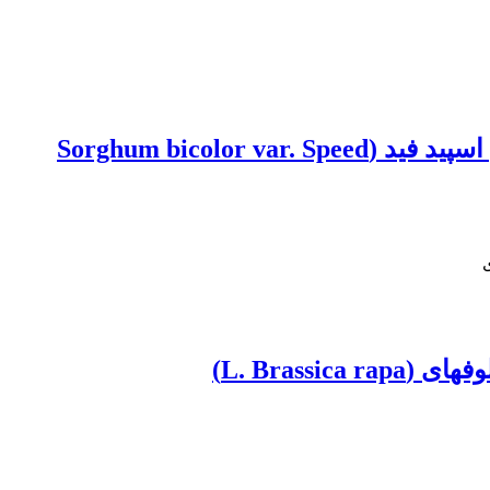
تأثیرمحلول‌پاشی باکتری‌های محرک رشد گیاه بر عملکرد علوفه و دانه سورگوم علوفه‌ای رقم اسپید فید (Sorghum bicolor var. Speed
L. Bras)