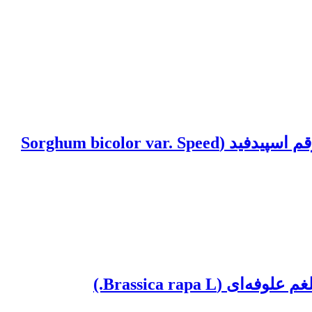
بررسی تأثیر روش‌های مختلف کاربرد باکتری‌های محرک رشد بر عملکرد سورگوم علوفه‌ای رقم اسپیدفید (Sorghum bicolor var. Speed
Brassica rap.)