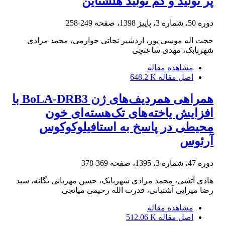
پر ‌تولید و کم‌ تولید هلشتاین
دوره 50، شماره 3، پاییز 1398، صفحه
249-258
حجت اله موسی پور، اردشیر نجاتی جوارمی، محمد مرادی
شهربابک، مهدی ساعتچی
مشاهده مقاله
اصل مقاله
648.2 K
همراهی همردیف‌های ژن BoLA-DRB3 با
افزایش یاخته‌های تک‌هسته‌ای خون
محیطی در پاسخ به استافیلوکوکوس
آرئوس
دوره 47، شماره 3، 1395، صفحه
369-378
هادی آتشی، محمد مرادی شهربابک، حسن مهربانی یگانه، سید
رضا میرایی آشتیانی، قدرت الله رحیمی میانجی
مشاهده مقاله
اصل مقاله
512.06 K