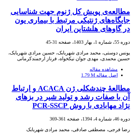
مطالعه‌ی پویش کل ژنوم جهت شناسایی
جایگاه‌های ژنتیکی مرتبط با بیماری یون
در گاوهای هلشتاین ایران
دوره 55، شماره 1، بهار 1403، صفحه
31-45
یونس دوستی، محمد مرادی شهربابک، حسین مرادی شهربابک،
حسین محمدی، مهدی جوان نیکخواه، فرناز ارجمندکرمانی
مشاهده مقاله
اصل مقاله
1.79 M
مطالعۀ چندشکلی ژن ACACA و ارتباط
آن با صفات رشد و تولید شیر در بزهای
نژاد مهابادی با روش PCR-SSCP
دوره 46، شماره 4، 1394، صفحه
361-369
رضا فرجی، مصطفی صادقی، محمد مرادی شهربابک