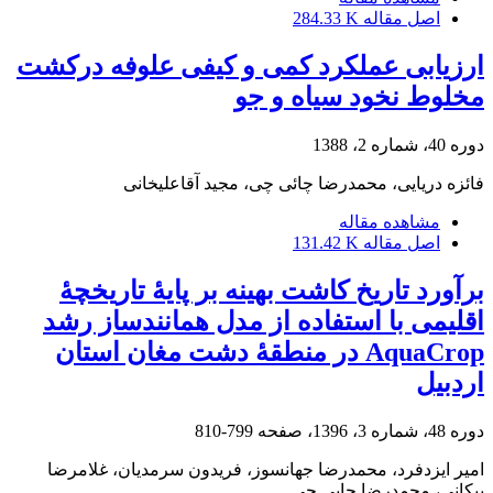
اصل مقاله
284.33 K
ارزیابی عملکرد کمی و کیفی علوفه درکشت
مخلوط نخود سیاه و جو
دوره 40، شماره 2، 1388
فائزه دریایی، محمدرضا چائی چی، مجید آقاعلیخانی
مشاهده مقاله
اصل مقاله
131.42 K
برآورد تاریخ کاشت بهینه بر پایۀ تاریخچۀ
اقلیمی با استفاده از مدل همانندساز رشد
AquaCrop در منطقۀ دشت مغان استان
اردبیل
دوره 48، شماره 3، 1396، صفحه
799-810
امیر ایزدفرد، محمدرضا جهانسوز، فریدون سرمدیان، غلامرضا
پیکانی، محمدرضا چایی چی