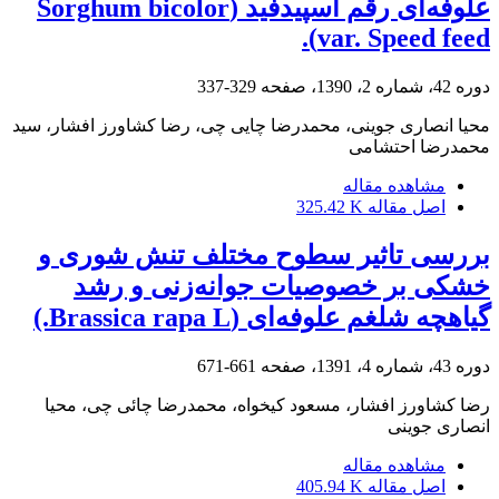
علوفه‌ای رقم اسپیدفید (Sorghum bicolor
var. Speed feed).
دوره 42، شماره 2، 1390، صفحه
329-337
محیا انصاری جوینی، محمدرضا چایی چی، رضا کشاورز افشار، سید
محمدرضا احتشامی
مشاهده مقاله
اصل مقاله
325.42 K
بررسی تاثیر سطوح مختلف تنش شوری و
خشکی بر خصوصیات جوانه‌زنی و رشد
گیاهچه شلغم علوفه‌ای (Brassica rapa L.)
دوره 43، شماره 4، 1391، صفحه
661-671
رضا کشاورز افشار، مسعود کیخواه، محمدرضا چائی چی، محیا
انصاری جوینی
مشاهده مقاله
اصل مقاله
405.94 K