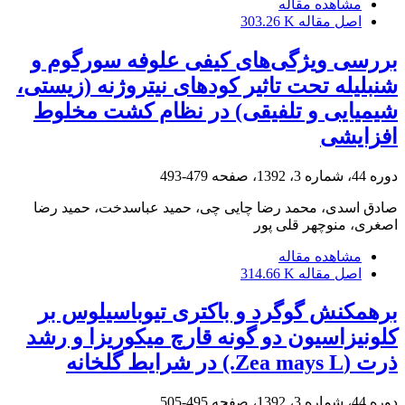
مشاهده مقاله
اصل مقاله
303.26 K
بررسی ویژگی‌های کیفی علوفه سورگوم و
شنبلیله تحت تاثیر کودهای نیتروژنه (زیستی،
شیمیایی و تلفیقی) در نظام کشت مخلوط
افزایشی
دوره 44، شماره 3، 1392، صفحه
479-493
صادق اسدی، محمد رضا چایی چی، حمید عباسدخت، حمید رضا
اصغری، منوچهر قلی پور
مشاهده مقاله
اصل مقاله
314.66 K
برهمکنش گوگرد و باکتری تیوباسیلوس بر
کلونیزاسیون دو گونه قارچ میکوریزا و رشد
ذرت (Zea mays L.) در شرایط گلخانه
دوره 44، شماره 3، 1392، صفحه
495-505