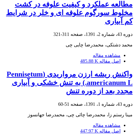
مطالعه عملکرد و کیفیت علوفه در کشت
مخلوط سورگوم علوفه ای و خلر در شرایط
کم آبیاری
دوره 43، شماره 2، 1391، صفحه
311-321
محمد دشتکی، محمدرضا چایی چی
مشاهده مقاله
اصل مقاله
485.88 K
واکنش ریشه ارزن مرواریدی (Pennisetum
americanum L.) به تنش خشکی و آبیاری
مجدد بعد از دوره تنش
دوره 43، شماره 1، 1391، صفحه
51-60
مینا رستم زا، محمدرضا چائی چی، محمدرضا جهانسوز
مشاهده مقاله
اصل مقاله
447.97 K