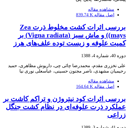
مشاهده مقاله
اصل مقاله
839.74 K
بررسی اثرات کشت مخلوط ذرت Zea
mays)) و ماش سبز (Vigna radiata) بر
کمیت علوفه و زیست توده علف‌های هرز
دوره 40، شماره 4، 1388
علی نخزری مقدم، محمدرضا چائی چی، داریوش مظاهری، حمید
رحیمیان مشهدی، ناصر مجنون حسینی، عباسعلی نوری نیا
مشاهده مقاله
اصل مقاله
164.64 K
بررسی اثرات کود نیتروژن و تراکم کاشت بر
عملکرد ذرت علوفه‌ای در نظام کشت جنگل
زراعی
دوره 41، شماره 3، 1389