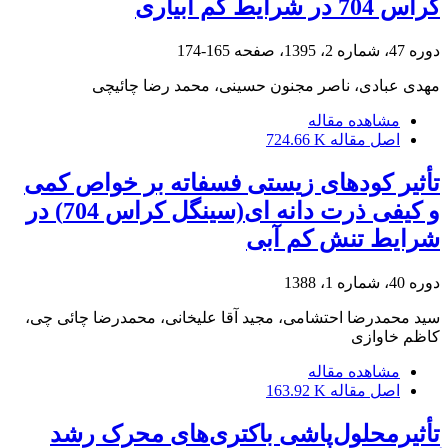
کراس 704 در شرایط کم آبیاری
دوره 47، شماره 2، 1395، صفحه
165-174
مهدی عبادی، ناصر مجنون حسینی، محمد رضا چائیچی
مشاهده مقاله
اصل مقاله
724.66 K
تأثیر کودهای زیستی فسفاته بر خواص کمی
و کیفی ذرت دانه ای(سینگل کراس 704) در
شرایط تنش کم آبی
دوره 40، شماره 1، 1388
سید محمدرضا احتشامی، مجید آقا علیخانی، محمدرضا چائی چی،
کاظم خاوازی
مشاهده مقاله
اصل مقاله
163.92 K
تأثیرمحلول‌پاشی باکتری‌های محرک رشد