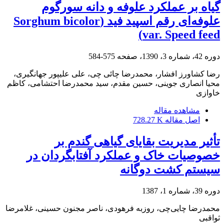
گیاه بر عملکرد علوفه و دانه سورگوم
علوفه‌ای رقم اسپید فید (Sorghum bicolor
var. Speed feed)
دوره 42، شماره 3، 1390، صفحه
575-584
رضا کشاورز افشار، محمدرضا چائی چی، علی علیپور جهانگیری،
محیا انصاری جوینی، حسین مقدم، سید محمدرضا احتشامی، کاظم
خاوازی
مشاهده مقاله
اصل مقاله
728.27 K
تأثیر مدیریت بقایای گیاهی گندم بر
خصوصیات خاک و عملکرد آفتابگردان در
سیستم کشت دوگانه
دوره 39، شماره 1، 1387
محمدرضا چایی‌چی، روزبه فرهودی، ناصر مجنون حسینی، غلامرضا
ثواقبی