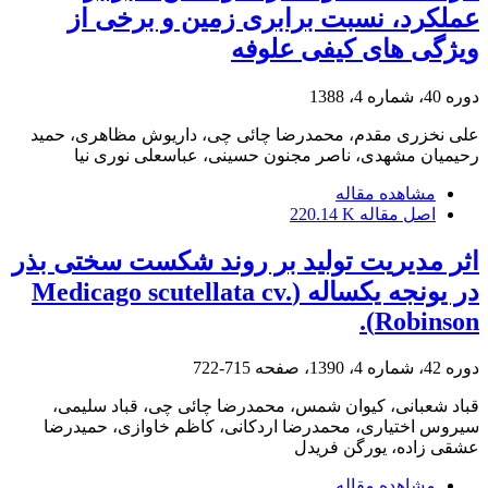
عملکرد، نسبت برابری زمین و برخی از
ویژگی های کیفی علوفه
دوره 40، شماره 4، 1388
علی نخزری مقدم، محمدرضا چائی چی، داریوش مظاهری، حمید
رحیمیان مشهدی، ناصر مجنون حسینی، عباسعلی نوری نیا
مشاهده مقاله
اصل مقاله
220.14 K
اثر مدیریت تولید بر روند شکست سختی بذر
در یونجه یکساله (Medicago scutellata cv.
Robinson).
دوره 42، شماره 4، 1390، صفحه
715-722
قباد شعبانی، کیوان شمس، محمدرضا چائی چی، قباد سلیمی،
سیروس اختیاری، محمدرضا اردکانی، کاظم خاوازی، حمیدرضا
عشقی زاده، یورگن فریدل
مشاهده مقاله