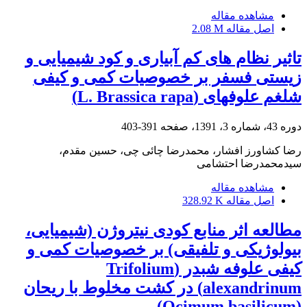
مشاهده مقاله
اصل مقاله
2.08 M
تاثیر نظام های کم آبیاری و کود شیمیایی و
زیستی فسفر بر خصوصیات کمی و کیفی
شلغم علوفه‏ای (L. Brassica rapa)
دوره 43، شماره 3، 1391، صفحه
391-403
رضا کشاورز افشار، محمدرضا چائی چی، حسین مقدم،
سیدمحمدرضا احتشامی
مشاهده مقاله
اصل مقاله
328.92 K
مطالعه اثر منابع کودی نیتروژن (شیمیایی،
بیولوژیکی و تلفیقی) بر خصوصیات کمی و
کیفی علوفه شبدر (Trifolium
alexandrinum) در کشت مخلوط با ریحان
(Ocimum basilicum)