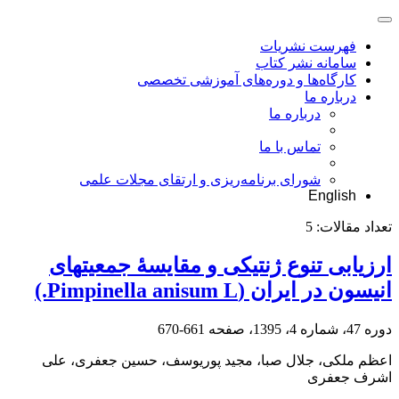
فهرست نشریات
سامانه نشر کتاب
کارگاه‌ها و دوره‌های آموزشی تخصصی
درباره ما
درباره ما
تماس با ما
شورای برنامه‌ریزی و ارتقای مجلات علمی
English
تعداد مقالات:
5
ارزیابی تنوع ژنتیکی و مقایسۀ جمعیت‎های
انیسون در ایران (Pimpinella anisum L.)
دوره 47، شماره 4، 1395، صفحه
661-670
اعظم ملکی، جلال صبا، مجید پوریوسف، حسین جعفری، علی
اشرف جعفری