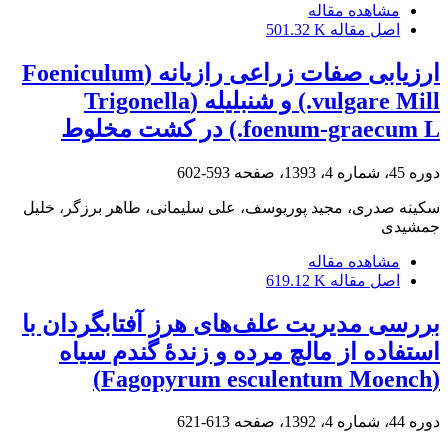
مشاهده مقاله
اصل مقاله
501.32 K
ارزیابی صفات زراعی رازیانه (Foeniculum
vulgare Mill.) و شنبلیله (Trigonella
foenum-graecum L.) در کشت مخلوط
دوره 45، شماره 4، 1393، صفحه
593-602
سکینه صدری، مجید پوریوسف، علی سلیمانی، طاهر برزگر، خلیل
جمشیدی
مشاهده مقاله
اصل مقاله
619.12 K
بررسی مدیریت علف‌های هرز آفتابگردان با
استفاده از مالچ مرده و زندۀ گندم سیاه
(Fagopyrum esculentum Moench)
دوره 44، شماره 4، 1392، صفحه
613-621