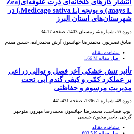
انتشار گازهای گلخانه‌ای ذرت علوفه‌ای(Zea
mays L.) و یونجه (Medicago sativa L.) در
شهرستان‌های استان البرز
دوره 55، شماره 4، زمستان 1403، صفحه
17-34
صادق نصیرپور، محمدرضا جهانسوز، آرش محمدزاده، حسین مقدم
مشاهده مقاله
اصل مقاله
1.66 M
تأثیر تنش خشکی آخر فصل و توالی زراعی
بر عملکرد کمّی و کیفی گندم آبی تحت
مدیریت مرسوم و حفاظتی
دوره 48، شماره 2، 1396، صفحه
431-441
ایوب فصاحت، محمدرضا جهانسوز، محمدرضا مهرور، منوچهر
گرجی، ناصر مجنون حسینی
مشاهده مقاله
اصل مقاله
603.5 K