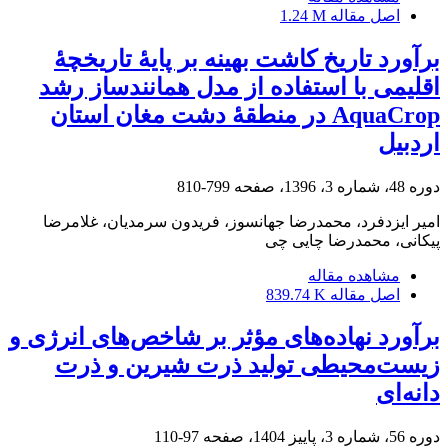
اصل مقاله
1.24 M
برآورد تاریخ کاشت بهینه بر پایۀ تاریخچۀ
اقلیمی با استفاده از مدل همانندساز رشد
AquaCrop در منطقۀ دشت مغان استان
اردبیل
دوره 48، شماره 3، 1396، صفحه
799-810
امیر ایزدفرد، محمدرضا جهانسوز، فریدون سرمدیان، غلامرضا
پیکانی، محمدرضا چایی چی
مشاهده مقاله
اصل مقاله
839.74 K
برآورد نهاده‌های مؤثر بر شاخص‌های انرژی و
زیست‌محیطی تولید ذرت شیرین و ذرت
دانه‌ای
دوره 56، شماره 3، پاییز 1404، صفحه
97-110