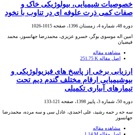
خصوصیات شیمیایی، بیولوژیکی خاک و
صفات کمی ذرت علوفه ای در تناوب با نخود
دوره 48، شماره 4، زمستان 1396، صفحه
1015-1026
امین اله موسوی بوگر، خسرو عزیزی، محمدرضا جهانسوز، محمد
فیضیان
مشاهده مقاله
اصل مقاله
251.75 K
ارزیابی برخی از پاسخ های فیزیولوژیکی و
بیوشیمیایی ارقام مختلف گندم دیم تحت
تیمارهای آبیاری تکمیلی
دوره 50، شماره 3، پاییز 1398، صفحه
121-133
سه حه ر حمه رشید، علی احمدی، عادل سی و سه مرده، محمدرضا
جهانسوز
مشاهده مقاله
اصل مقاله
1.14 M