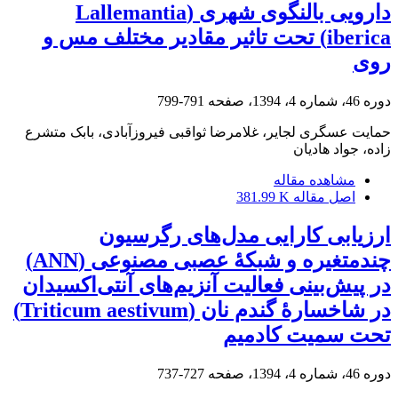
دارویی بالنگوی شهری (Lallemantia
iberica) تحت تاثیر مقادیر مختلف مس و
روی
دوره 46، شماره 4، 1394، صفحه
791-799
حمایت عسگری لجایر، غلامرضا ثواقبی فیروزآبادی، بابک متشرع
زاده، جواد هادیان
مشاهده مقاله
اصل مقاله
381.99 K
ارزیابی کارایی مدل‌های رگرسیون
چند‌متغیره و شبکۀ عصبی مصنوعی (ANN)
در پیش‌بینی فعالیت آنزیم‌های آنتی‌اکسیدان
در شاخسارۀ گندم نان (Triticum aestivum)
تحت سمیت کادمیم
دوره 46، شماره 4، 1394، صفحه
727-737