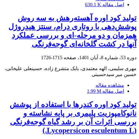
اصل مقاله
630.1 K
تولید کود اوره آهسته‌رهش به سه روش
پوشش‌دهی با روتاری درام، سنتز هیدروژل
همزمان و دو مرحله-ای و بررسی عملکرد
آنها در کشت گلخانه‌ای گوجه‌فرنگی
دوره 53، شماره 8، آبان 1401، صفحه
1715-1726
مهری سلیمی، الهه معتمدی، بابک متشرع زاده، حسینعلی علیخانی،
حسین میر سیدحسینی
مشاهده مقاله
اصل مقاله
1.99 M
تولید کود اوره کندرها با استفاده از پوشش
نانوکامپوزیت پلیمری بر پایه نشاسته و
بررسی اثرات آن بر رشد گیاه گوجه‌فرنگی
(Lycopersicon esculentum L.)