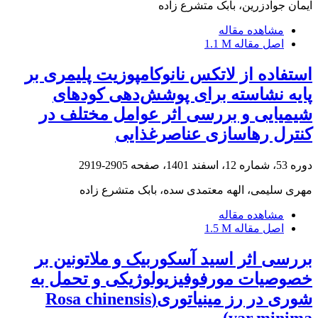
ایمان جوادزرین، بابک متشرع زاده
مشاهده مقاله
اصل مقاله
1.1 M
استفاده از لاتکس نانوکامپوزیت پلیمری بر
پایه نشاسته برای پوشش‌دهی کودهای
شیمیایی و بررسی اثر عوامل مختلف در
کنترل رهاسازی عناصرغذایی
دوره 53، شماره 12، اسفند 1401، صفحه
2905-2919
مهری سلیمی، الهه معتمدی سده، بابک متشرع زاده
مشاهده مقاله
اصل مقاله
1.5 M
بررسی اثر اسید آسکوربیک و ملاتونین بر
خصوصیات مورفوفیزیولوژیکی و تحمل به
شوری در رز مینیاتوری(Rosa chinensis
var.minima)