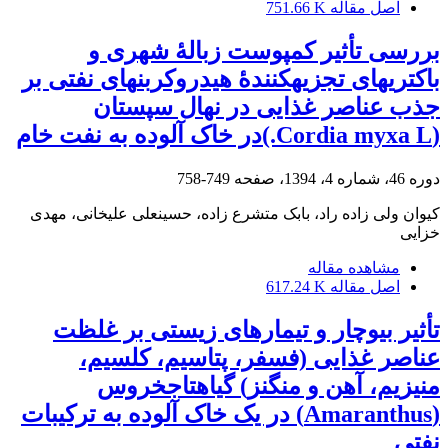
اصل مقاله
751.66 K
بررسی تأثیر کمپوست زبالۀ شهری و
باکتری‎های تجزیه‎کنندۀ هیدروکربن‎های نفتی بر
جذب عناصر غذایی در نهال سپستان
(Cordia myxa L.)در خاک آلوده به نفت خام
دوره 46، شماره 4، 1394، صفحه
749-758
کیوان ولی زاده راد، بابک متشرع زاده، حسینعلی علیخانی، مهدی
خزایی
مشاهده مقاله
اصل مقاله
617.24 K
تأثیر بیوچار و تیمار‌های زیستی بر غلظت
عناصر غذایی (فسفر، پتاسیم، کلسیم،
منیزیم، آهن و منگنز) گیاه‎تاج‎خروس
(Amaranthus) در یک خاک آلوده به ترکیبات
نفتی