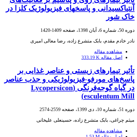
آنتی‎اکسیدانی و پاسخ‎های فیزیولوژیک کلزا در
خاک شور
دوره 50، شماره 6، آبان 1398، صفحه
1409-1420
نادر خادم مقدم، بابک متشرع زاده، رضا معالی امیری
مشاهده مقاله
اصل مقاله
333.19 K
تأثیر تیمارهای زیستی و عناصر غذایی بر
پاسخ‌های مورفو-فیزیولوژیکی و جذب عناصر
در گیاه گوجه‌فرنگی (Lycopersicon
esculentum Mill)
دوره 51، شماره 10، دی 1399، صفحه
2559-2574
میثم چراغی، بابک متشرع زاده، حسینعلی علیخانی
مشاهده مقاله
اصل مقاله
1.53 M