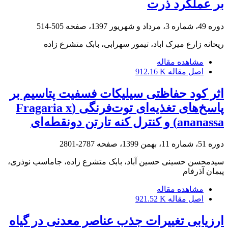
بر عملکرد ذرت
دوره 49، شماره 3، مرداد و شهریور 1397، صفحه
505-514
ریحانه زارع میرک اباد، تیمور سهرابی، بابک متشرع زاده
مشاهده مقاله
اصل مقاله
912.16 K
اثر کود حفاظتی سیلیکات فسفیت پتاسیم بر
پاسخ‌های تغذیه‌ای توت‌فرنگی (Fragaria x
ananassa) و کنترل کنه تارتن دونقطه‌ای
دوره 51، شماره 11، بهمن 1399، صفحه
2787-2801
سیدمحسن حسینی حسین آباد، بابک متشرع زاده، جاماسب نوذری،
پیمان آذرفام
مشاهده مقاله
اصل مقاله
921.52 K
ارزیابی تغییرات جذب عناصر معدنی در گیاه