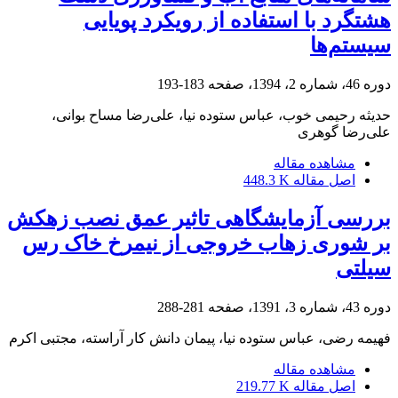
هشتگرد با استفاده از رویکرد پویایی
سیستم‌ها
دوره 46، شماره 2، 1394، صفحه
183-193
حدیثه رحیمی خوب، عباس ستوده نیا، علی‌رضا مساح بوانی،
علی‌رضا گوهری
مشاهده مقاله
اصل مقاله
448.3 K
بررسی آزمایشگاهی تاثیر عمق نصب زهکش
بر شوری زهاب خروجی از نیمرخ خاک رس
سیلتی
دوره 43، شماره 3، 1391، صفحه
281-288
فهیمه رضی، عباس ستوده نیا، پیمان دانش کار آراسته، مجتبی اکرم
مشاهده مقاله
اصل مقاله
219.77 K