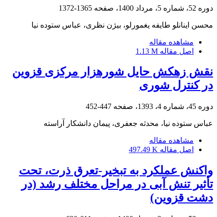
دوره 52، شماره 5، مرداد 1400، صفحه
1365-1372
محسن اینانلو طایفه یغمورلو، بیژن نظری، عباس ستوده نیا
مشاهده مقاله
اصل مقاله
1.13 M
نقش زهکش حایل شوره‏زار مرکزی قزوین
در کنترل شوری
دوره 45، شماره 4، 1393، صفحه
447-452
عباس ستوده نیا، محدثه جعفری، پیمان دانشکار آراسته
مشاهده مقاله
اصل مقاله
497.49 K
واکنش عملکرد به تبخیر-تعرق ذرت، تحت
تأثیر تنش آبی در مراحل مختلف رشد (در
دشت قزوین)