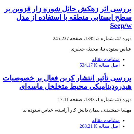
بررسی اثر زهکش حائل شوره زار قزوین بر
سطح ایستابی منطقه با استفاده از مدل
Seep/w
دوره 47، شماره 2، 1395، صفحه
237-245
عباس ستوده نیا، محدثه جعفری
مشاهده مقاله
اصل مقاله
534.17 K
بررسی تأثیر انتشار کربن فعال بر خصوصیات
هیدرودینامیکی محیط متخلخل ماسه‌ای
دوره 45، شماره 1، 1393، صفحه
11-17
مهسا جمشیدی، پیمان دانش کار آراسته، عباس ستوده نیا
مشاهده مقاله
اصل مقاله
268.21 K