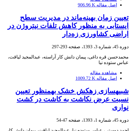
اصل مقاله
906.96 K
تعیین زمان بهینه‌ماند در مدیریت سطح
ایستابی به منظور کاهش تلفات نیتروژن در
اراضی کشاورزی زه‌دار
دوره 45، شماره 3، 1393، صفحه
293-297
محمدحسن قره داغی، پیمان دانش کار آراسته، عبدالمجید لیاقت،
عباس ستوده نیا
مشاهده مقاله
اصل مقاله
1009.72 K
شبیه‏سازی زهکش خشک به‏منظور تعیین
نسبت عرض نکاشت به کاشت در کشت
نواری
دوره 45، شماره 1، 1393، صفحه
47-54
احمد دوستی، عباس ستوده نیا، عبدالمجید لیاقت، پیمان دانش کار