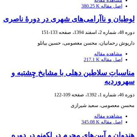
مشاهده مقاله
اصل مقاله
380.25 K
لوطیان و ناآرامی‌های شهری در دورۀ ناصری
دوره 48، شماره 2، اسفند 1394، صفحه
133-151
داریوش رحمانیان، محسن معصومی، حسین بیاتلو
مشاهده مقاله
اصل مقاله
217.1 K
مناسباتِ سلاطین دهلی با مشایخ چِشتیه و
سهروردیه
دوره 46، شماره 1، 1392، صفحه
109-122
محسن معصومی، سعید شیرازی
مشاهده مقاله
اصل مقاله
345.08 K
هندوان و آیین‌های محرم در لکهنو در دوره