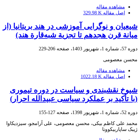
مشاهده مقاله
اصل مقاله
329.98 K
شیعیان و نوگرایی آموزشی در هند بریتانیا (از
میانة قرن هجدهم تا تجزیة شبه‌قارة هند)
دوره 57، شماره 1، شهریور 1403، صفحه
206-229
محسن معصومی
مشاهده مقاله
اصل مقاله
1022.18 K
شیوخ نقشبندی و سیاست در دوره تیموری
(با تأکید بر عملکرد سیاسی عبیدالله احرار)
دوره 52، شماره 1، شهریور 1398، صفحه
127-155
محمد علی کاظم بیکی، محسن معصومی، علی آرامجو، سیزدیکاوا
ژیبک ساپاربیکوونا