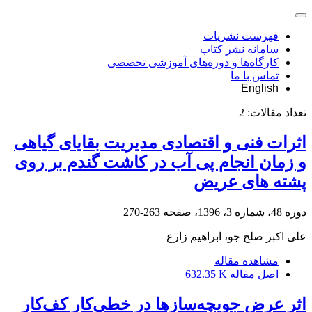
فهرست نشریات
سامانه نشر کتاب
کارگاه‌ها و دوره‌های آموزشی تخصصی
تماس با ما
English
تعداد مقالات:
2
اثرات فنی و اقتصادی مدیریت بقایای گیاهی
و زمان انجام پی آب در کاشت گندم بر روی
پشته های عریض
دوره 48، شماره 3، 1396، صفحه
263-270
علی اکبر صلح جو، ابراهیم زارع
مشاهده مقاله
اصل مقاله
632.35 K
اثر عرض جویچه‌سازها در خطی‌کار کف‌کار