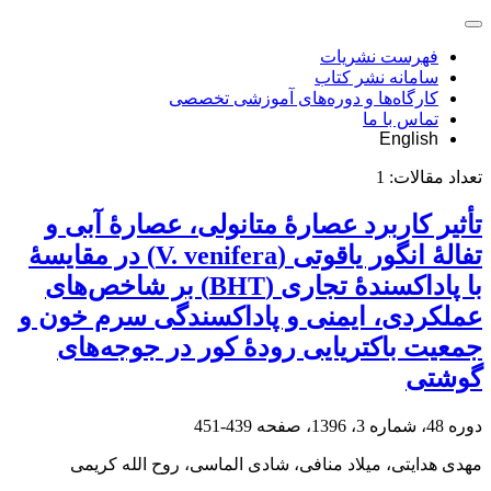
فهرست نشریات
سامانه نشر کتاب
کارگاه‌ها و دوره‌های آموزشی تخصصی
تماس با ما
English
تعداد مقالات:
1
تأثیر کاربرد عصارۀ ‌متانولی، عصارۀ آبی و
تفالۀ ‌انگور‌ یاقوتی (V. venifera) در مقایسۀ
با پاداکسندۀ تجاری (BHT) بر شاخص‌های
عملکردی، ‌ایمنی و پاداکسندگی سرم خون و
جمعیت باکتریایی رودۀ کور در جوجه‌های‌
گوشتی
دوره 48، شماره 3، 1396، صفحه
439-451
مهدی هدایتی، میلاد منافی، شادی الماسی، روح الله کریمی