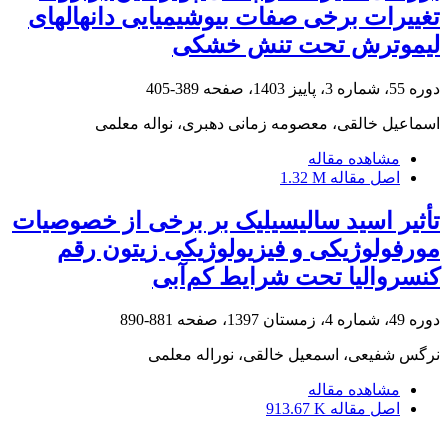
تغییرات برخی صفات بیوشیمیایی دانهالهای
لیموترش تحت تنش خشکی
دوره 55، شماره 3، پاییز 1403، صفحه
389-405
اسماعیل خالقی، معصومه زمانی دهبری، نواله معلمی
مشاهده مقاله
اصل مقاله
1.32 M
تأثیر اسید سالیسیلیک بر برخی از خصوصیات
مورفولوژیکی و فیزیولوژیکی زیتون رقم
کنسروالیا تحت شرایط کم‌آبی
دوره 49، شماره 4، زمستان 1397، صفحه
881-890
نرگس شفیعی، اسمعیل خالقی، نوراله معلمی
مشاهده مقاله
اصل مقاله
913.67 K