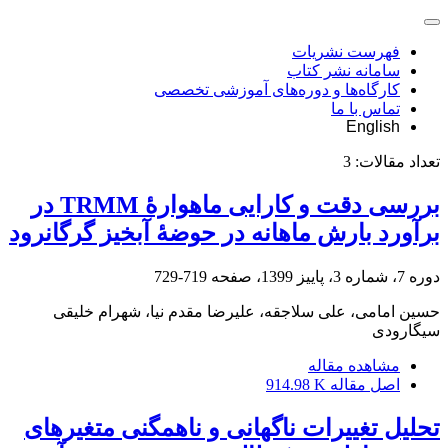
فهرست نشریات
سامانه نشر کتاب
کارگاه‌ها و دوره‌های آموزشی تخصصی
تماس با ما
English
تعداد مقالات:
3
بررسی دقت و کارایی ماهوارۀ TRMM در
برآورد بارش ماهانه در حوضۀ آبخیز گرگانرود
دوره 7، شماره 3، پاییز 1399، صفحه
719-729
حسین امامی، علی سلاجقه، علیرضا مقدم نیا، شهرام خلیقی
سیگارودی
مشاهده مقاله
اصل مقاله
914.98 K
تحلیل تغییرات ناگهانی و ناهمگنی متغیرهای