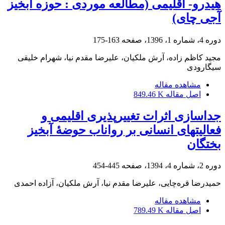
هیدرو- اقلیمی (مطالعه موردی : حوزه آبخیز
آجی چای)
دوره 4، شماره 1، 1396، صفحه
163-175
مجید کاظم زاده، آرش ملکیان، علیرضا مقدم نیا، شهرام خلیقی
سیگارودی
مشاهده مقاله
اصل مقاله
849.46 K
جدا‏سازی اثرات تغییر‌پذیری اقلیمی و
فعالیت‏‏های انسانی بر رواناب حوضۀ آبخیز
بختگان
دوره 2، شماره 4، 1394، صفحه
445-454
حمیدرضا قره‌چایی، علیرضا مقدم نیا، آرش ملکیان، آزاده احمدی
مشاهده مقاله
اصل مقاله
789.49 K