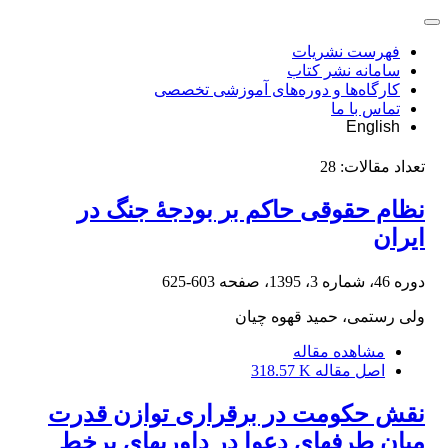
فهرست نشریات
سامانه نشر کتاب
کارگاه‌ها و دوره‌های آموزشی تخصصی
تماس با ما
English
تعداد مقالات:
28
نظام حقوقی حاکم بر بودجۀ جنگ در
ایران
دوره 46، شماره 3، 1395، صفحه
603-625
ولی رستمی، حمید قهوه چیان
مشاهده مقاله
اصل مقاله
318.57 K
نقش حکومت در برقراری توازن قدرت
میان طرف‏های دعوا در داوری‏‏های برخط