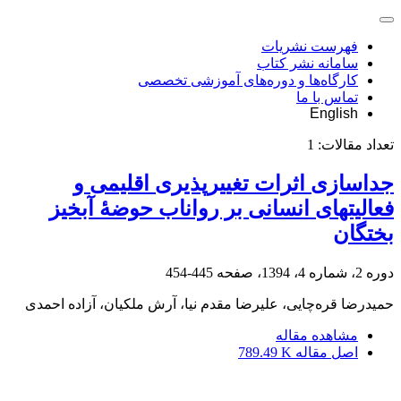
فهرست نشریات
سامانه نشر کتاب
کارگاه‌ها و دوره‌های آموزشی تخصصی
تماس با ما
English
تعداد مقالات:
1
جدا‏سازی اثرات تغییر‌پذیری اقلیمی و
فعالیت‏‏های انسانی بر رواناب حوضۀ آبخیز
بختگان
دوره 2، شماره 4، 1394، صفحه
445-454
حمیدرضا قره‌چایی، علیرضا مقدم نیا، آرش ملکیان، آزاده احمدی
مشاهده مقاله
اصل مقاله
789.49 K