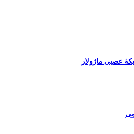
بکۀ عصبی ماژولار
می