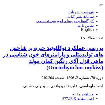
فهرست نشریات
سامانه نشر کتاب
کارگاه‌ها و دوره‌های آموزشی تخصصی
تماس با ما
English
تعداد مقالات:
1
بررسی عملکرد نوکلئوتید جیره بر شاخص
های تولیدمثلی و پارامترهای خون شناسی در
ماهی قزل آلای رنگین کمان مولد
(Oncorhynchus mykiss)
دوره 70، شماره 2، 1396، صفحه
204-210
احمد طهماسبی، علیرضا میرواقفی، سید ولی حسینی
مشاهده مقاله
اصل مقاله
377.23 K