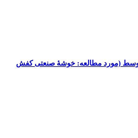
متوسط (مورد مطالعه: خوشۀ صنعتی کفش