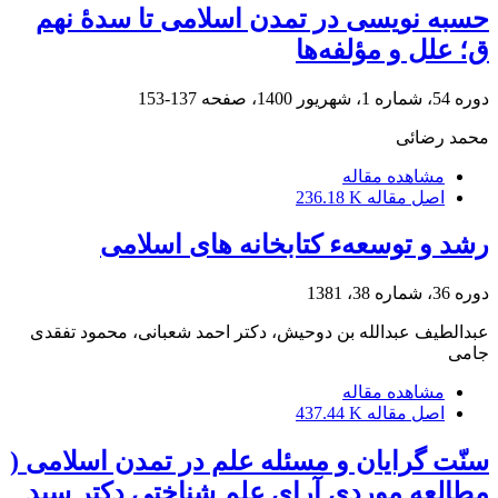
حسبه نویسی در تمدن اسلامی تا سدۀ نهم
ق؛ علل و مؤلفه‌ها
دوره 54، شماره 1، شهریور 1400، صفحه
137-153
محمد رضائی
مشاهده مقاله
اصل مقاله
236.18 K
رشد و توسعهء کتابخانه های اسلامی
دوره 36، شماره 38، 1381
عبدالطیف عبدالله بن دوحیش، دکتر احمد شعبانى، محمود تفقدى
جامى
مشاهده مقاله
اصل مقاله
437.44 K
سنّت گرایان و مسئله علم در تمدن اسلامی (
مطالعه موردی آرای علم شناختی دکتر سید