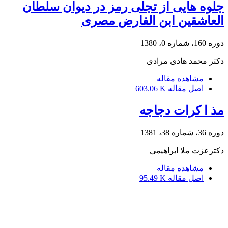
جلوه هایی از تجلی رمز در دیوان سلطان
العاشقین ابن الفارض مصری
دوره 160، شماره 0، 1380
دکتر محمد هادی مرادی
مشاهده مقاله
اصل مقاله
603.06 K
مذ ا کرات دجاجه
دوره 36، شماره 38، 1381
دکترعزت ملا ابراهیمى
مشاهده مقاله
اصل مقاله
95.49 K