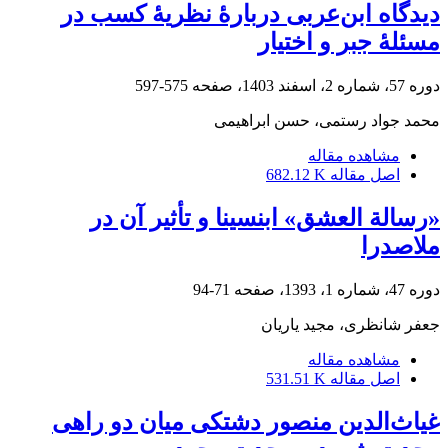
دیدگاه ابن‌عربی دربارۀ نظریۀ کسب در
مسئلۀ جبر و اختیار‏
دوره 57، شماره 2، اسفند 1403، صفحه
575-597
محمد جواد رستمی، حسن ابراهیمی
مشاهده مقاله
اصل مقاله
682.12 K
«رسالة ‏العشق» ابن‏سینا و تأثیر آن در
ملاصدرا
دوره 47، شماره 1، 1393، صفحه
71-94
جعفر شانظری، مجید یاریان
مشاهده مقاله
اصل مقاله
531.51 K
غیاث‌الدین منصور دشتکی میان دو راهی