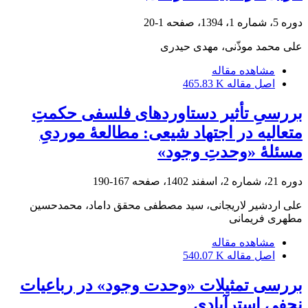
دوره 5، شماره 1، 1394، صفحه
1-20
علی محمد موذّنی، مهدی حیدری
مشاهده مقاله
اصل مقاله
465.83 K
بررسیِ تأثیر دستاوردهای فلسفی حکمتِ
متعالیه در اجتهاد شیعی: مطالعۀ موردیِ
مسئلۀ «وحدتِ وجود»
دوره 21، شماره 2، اسفند 1402، صفحه
167-190
علی اردشیر لاریجانی، سید مصطفی محقق داماد، محمدحسین
مطهری فریمانی
مشاهده مقاله
اصل مقاله
540.07 K
بررسی تمثیلات «وحدت وجود» در رباعیات
نجفی استرآبادی