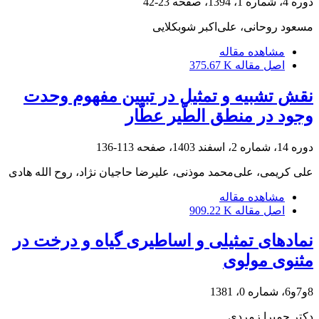
دوره 4، شماره 1، 1394، صفحه
23-42
مسعود روحانی، علی‌اکبر شوبکلایی
مشاهده مقاله
اصل مقاله
375.67 K
نقش تشبیه و تمثیل در تبیین مفهوم وحدت
وجود در منطق الطّیر عطّار
دوره 14، شماره 2، اسفند 1403، صفحه
113-136
علی کریمی، علی‌محمد موذنی، علیرضا حاجیان نژاد، روح الله هادی
مشاهده مقاله
اصل مقاله
909.22 K
نمادهای تمثیلی و اساطیری گیاه و درخت در
مثنوی مولوی
8و7و6، شماره 0، 1381
دکتر حمیرا زمردى