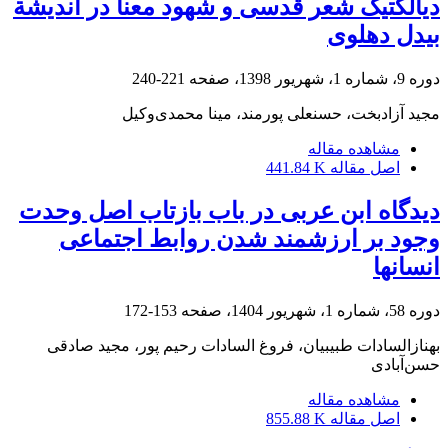
دیالکتیک شعر قدسی و شهود معنا در اندیشة
بیدل دهلوی
دوره 9، شماره 1، شهریور 1398، صفحه
221-240
مجید آزادبخت، حسنعلی پورمند، مینا محمدی‌وکیل
مشاهده مقاله
اصل مقاله
441.84 K
دیدگاه ابن عربی در باب بازتاب اصل وحدت
وجود بر ارزشمند شدن روابط اجتماعی
انسانها‏
دوره 58، شماره 1، شهریور 1404، صفحه
153-172
بهنازالسادات طبیبیان، فروغ السادات رحیم پور، مجید صادقی
حسن‌آبادی
مشاهده مقاله
اصل مقاله
855.88 K