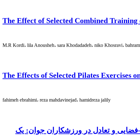
The Effect of Selected Combined Training o
M.R Kordi، lila Anousheh، sara Khodadadeh، niko Khosravi، bahram
The Effects of Selected Pilates Exercises
fahimeh ebrahimi، reza mahdavinejad، hamidreza jalily
فضایی و تعادل در ورزشکاران جوان: یک