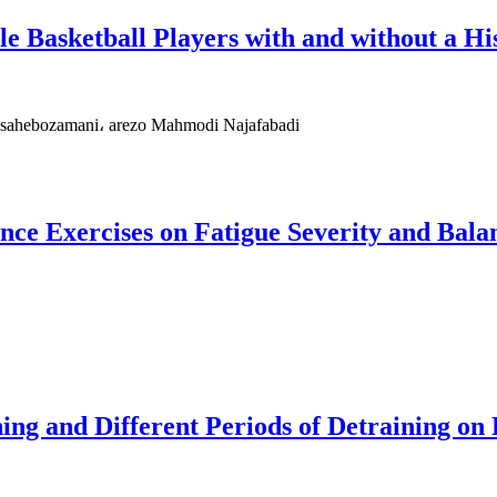
 Basketball Players with and without a His
r sahebozamani، arezo Mahmodi Najafabadi
ce Exercises on Fatigue Severity and Bala
ning and Different Periods of Detraining o