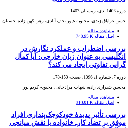
دوره 1403، دی، زمستان 1403
حسن غرایاق زندی، محبوبه غیور نجف آبادی، زهرا کهن زاده بجستان
مشاهده مقاله
اصل مقاله
748.95 K
بررسی اضطراب و عملکرد نگارش در
انگلیسی به عنوان زبان خارجی: آیا کمال
گرایی تفاوتی ایجاد می کند؟
دوره 7، شماره 1، 1396، صفحه
153-178
محسن شیرازی زاده، شهاب مرادخانی، محبوبه کریم پور
مشاهده مقاله
اصل مقاله
310.91 K
بررسی تأثیر پدیدۀ خودکوچک‌پنداری افراد
موفق بر تضاد کارـ خانواده با نقش میانجی