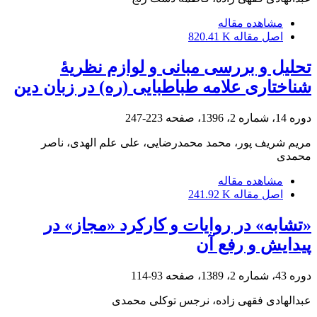
مشاهده مقاله
اصل مقاله
820.41 K
تحلیل و بررسی مبانی و لوازم نظریۀ
شناختاری علامه طباطبایی (ره) در زبان دین
دوره 14، شماره 2، 1396، صفحه
223-247
مریم شریف پور، محمد محمدرضایی، علی علم الهدی، ناصر
محمدی
مشاهده مقاله
اصل مقاله
241.92 K
«تشابه» در روایات و کارکرد «مجاز» در
پیدایش و رفع آن
دوره 43، شماره 2، 1389، صفحه
93-114
عبدالهادی فقهی زاده، نرجس توکلی محمدی