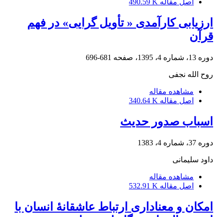
اصل مقاله
490.59 K
ارزیابی کارآمدی « تأویل گرایی» در فهم
قرآن
دوره 13، شماره 4، 1395، صفحه
681-696
روح الله نجفی
مشاهده مقاله
اصل مقاله
340.64 K
اسباب صدور حدیث
دوره 37، شماره 4، 1383
داود سلیمانی
مشاهده مقاله
اصل مقاله
532.91 K
امکان و معناداری ارتباط عاشقانۀ انسان با