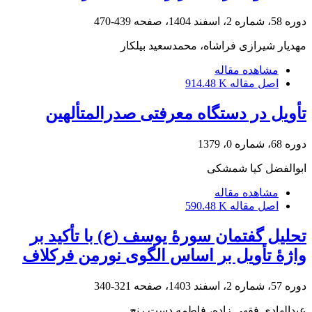
دوره 58، شماره 2، اسفند 1404، صفحه
439-470
مهدیار شیرازی فراشاه، محمدسعید بیلکار
مشاهده مقاله
اصل مقاله
914.48 K
تأویل در دستگاه معرفتی صدرالمتألهین
دوره 68، شماره 0، 1379
ابوالفضل کیا شمشکی
مشاهده مقاله
اصل مقاله
590.48 K
تحلیل گفتمان سورۀ یوسف (ع) با تأکید بر
واژۀ تأویل بر اساس الگوی نورمن فرکلاف‏
دوره 57، شماره 2، اسفند 1403، صفحه
321-340
عبدالهادی فقهی زاده، فاطمه دست رنج