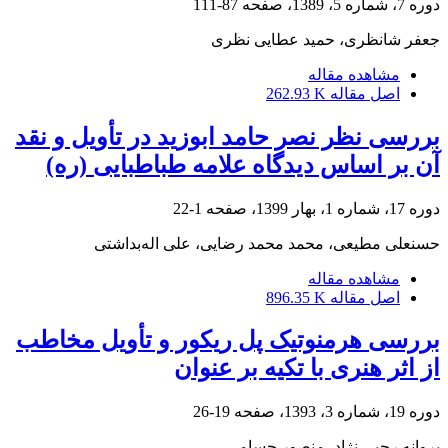
دوره 7، شماره 5، 1389، صفحه
87-111
جعفر شانظری، حمید عطایی نظری
مشاهده مقاله
اصل مقاله
262.93 K
بررسی نظر نصر حامد ابوزید در تأویل و نقد
آن بر اساس دیدگاه علامه طباطبایی (ره)
دوره 17، شماره 1، بهار 1399، صفحه
1-22
حسنعلی مطیعی، محمد محمد رضایی، علی اله‌بداشتی
مشاهده مقاله
اصل مقاله
896.35 K
بررسی هرمنوتیک پل ریکور و تأویل مخاطب
از اثر هنری با تکیه بر عنوان
دوره 19، شماره 3، 1393، صفحه
19-26
پروانه رجبی نژاد، منصور حسامی