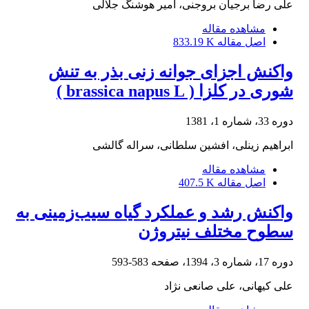
علی رضا برجیان بروجنی، امیر هوشنگ جلالی
مشاهده مقاله
اصل مقاله
833.19 K
واکنش اجزای جوانه زنی بذر به تنش
شوری در کلزا ( brassica napus L )
دوره 33، شماره 1، 1381
ابراهیم زینلی، افشین سلطانی، سراله گالشی
مشاهده مقاله
اصل مقاله
407.5 K
واکنش رشد و عملکرد گیاه سیب‌زمینی به
سطوح مختلف نیتروژن
دوره 17، شماره 3، 1394، صفحه
583-593
علی کیهانی، علی صانعی نژاد