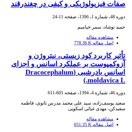
صفات فیزیولوژیکی و کیفی در چغندرقند
دوره 48، شماره 1، 1396، صفحه
11-24
حمید نوشاد، سمر خیامیم
مشاهده مقاله
اصل مقاله
778.36 K
تأثیر کاربرد کود زیستی، نیتروژن و
آزوکمپوست بر عملکرد اسانس و اجزای
اسانس بادرشبی (Dracocephalum
moldavica L.)
دوره 46، شماره 4، 1394، صفحه
601-611
سعید یوسف‌زاده، سید علی محمد مدرس ثانوی، فاطمه
سفیدکن، مهدی غیاثی اسکویی
مشاهده مقاله
اصل مقاله
651.35 K