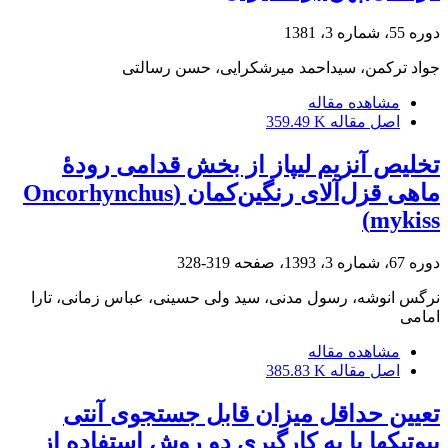
دوره 55، شماره 3، 1381
جواد ترکمن، سیداحمد میرشکرایی، حسن رسالتی
مشاهده مقاله
اصل مقاله
359.49 K
تخلیص آنزیم لیپاز از بخش قدامی رودۀ
ماهی قزل‌آلای رنگین‌کمان (Oncorhynchus
mykiss)
دوره 67، شماره 3، 1393، صفحه
319-328
نرگس انوشه، رسول مدنی، سید ولی حسینی، عباس زمانی، تارا
امامی
مشاهده مقاله
اصل مقاله
385.83 K
تعیین حداقل میزان قابل جستجوی آنتی
بیوتیکها با به کارگیری دو روش استفاده از