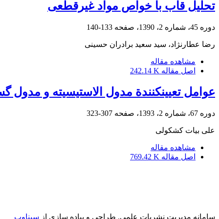
تحلیل قاب با خواص مواد غیرقطعی
دوره 45، شماره 2، 1390، صفحه
133-140
رضا عطارنژاد، سید سعید برادران حسینی
مشاهده مقاله
اصل مقاله
242.14 K
عوامل تعیین‏کنندة مدول الاستیسیته و مدول گ
دوره 67، شماره 2، 1393، صفحه
307-323
علی بیات کشکولی
مشاهده مقاله
اصل مقاله
769.42 K
سامانه مدیریت نشریات علمی.
طراحی و پیاده سازی از
سیناوب