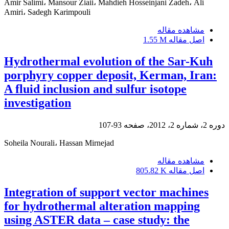
Amir Salimi، Mansour Ziaii، Mahdieh Hosseinjani Zadeh، Ali
Amiri، Sadegh Karimpouli
مشاهده مقاله
اصل مقاله
1.55 M
Hydrothermal evolution of the Sar-Kuh
porphyry copper deposit, Kerman, Iran:
A fluid inclusion and sulfur isotope
investigation
دوره 2، شماره 2، 2012، صفحه
93-107
Soheila Nourali، Hassan Mirnejad
مشاهده مقاله
اصل مقاله
805.82 K
Integration of support vector machines
for hydrothermal alteration mapping
using ASTER data – case study: the