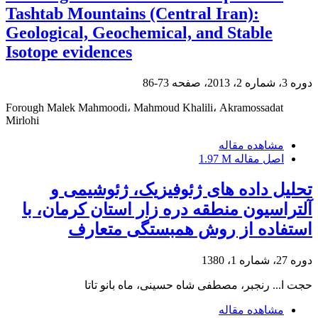
Tashtab Mountains (Central Iran):
Geological, Geochemical, and Stable
Isotope evidences
دوره 3، شماره 2، 2013، صفحه
73-86
Forough Malek Mahmoodi، Mahmoud Khalili، Akramossadat
Mirlohi
مشاهده مقاله
اصل مقاله
1.97 M
تحلیل داده های ژئوفیزیک، ژئوشیمی و
آلتراسیون منطقه دره زار استان کرمان، با
استفاده از روش همبستگی متعارف
دوره 27، شماره 1، 1380
حجت ا... رنجبر، مصطفی شاه حسینی، ماه بانو تاتا
مشاهده مقاله