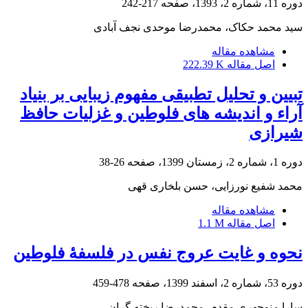
دوره 11، شماره 2، 1393، صفحه
217-242
سید محمد حکاک، محمدرضا موحدی نجف آبادی
مشاهده مقاله
اصل مقاله
222.39 K
تبیین و تحلیل تطبیقی مفهوم زیبایی بر بنیاد
آراء و اندیشه های فلوطین و غزلیات حافظ
شیرازی
دوره 1، شماره 2، زمستان 1399، صفحه
26-38
محمد شفیع نورزایی، حسن بلخاری قهی
مشاهده مقاله
اصل مقاله
1.1 M
نحوه و غایت عروج نفس در فلسفۀ فلوطین
دوره 53، شماره 2، اسفند 1399، صفحه
478-459
سارا منوچهری مقدم، محمدرضا ریخته گران