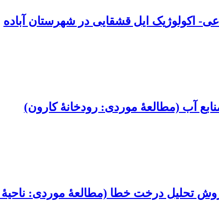
عی- اکولوژیک ایل قشقایی در شهرستان آباده
 منابع آب (مطالعۀ موردی: رودخانۀ کارون)
 درخت خطا (مطالعۀ موردی: ناحیۀ 4 مکران و بندرعباس)