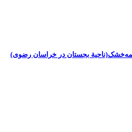
یمه‌خشک(ناحیة بجستان در خراسان رضوی)