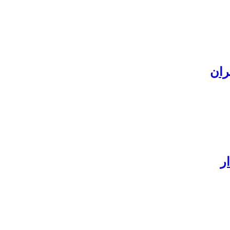
ران
ر