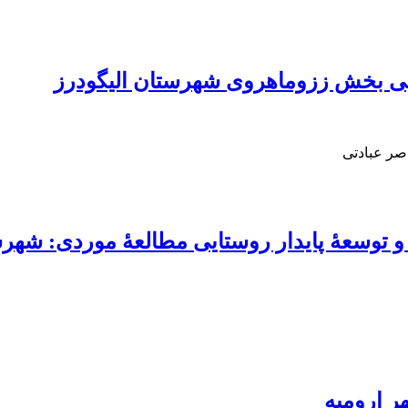
تایی بخش ززوماهروی شهرستان الیگودرز
صر عبادتی
ی و توسعۀ پایدار روستایی مطالعۀ موردی: شه
ر ارومیه