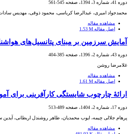
دوره 41، شماره 3، 1394، صفحه
545-561
محمدجواد امیری، عبدالرضا کرباسی، محمود ذوقی، مهدیس سادات
مشاهده مقاله
اصل مقاله
1.53 M
آمایش سرزمین بر مبنای پتانسیل‌های هواشن
دوره 43، شماره 2، 1396، صفحه
385-404
غلامرضا روشن
مشاهده مقاله
اصل مقاله
1.61 M
ارائۀ چارچوب شایستگی کارآفرینی برای آموز
دوره 17، شماره 2، 1404، صفحه
489-513
پرهام جلالی چیمه، ایوب محمدیان، طاهر روشندل اربطانی، آیدین س
مشاهده مقاله
اصل مقاله
481.93 K