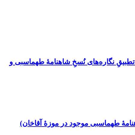
 کودکان در دورة شاه طهماسب صفوی (930-983ق) بر‌اساس تطبیقِ نگاره‌های نُسخِ شاهنامۀ طهماسبی و
هنامۀ طهماسبی موجود در موزۀ آقاخان)