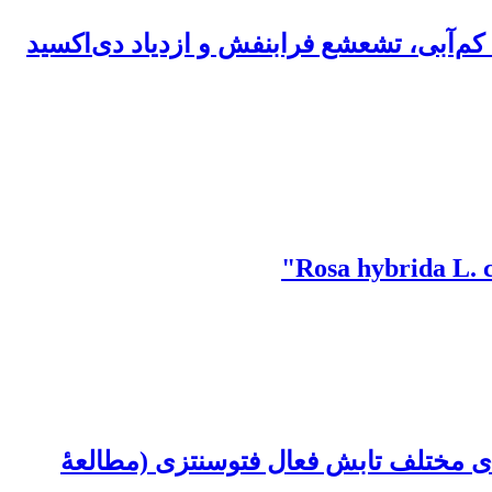
ت شیرین (Zea mays L.var. Sacarata) تحت تیمارهای کم‌آبی، تشعشع فرابنفش و ازدیاد دی‌اکسید
گنجشک (Fraxinus excelsior) تحت تأثیر شدت‌های مختلف تابش فعال فتوسنتزی (مطالعۀ