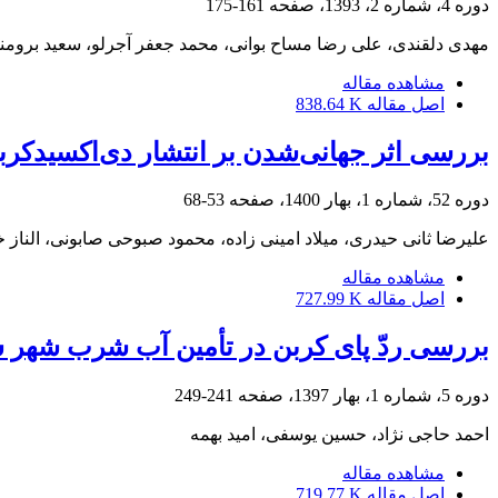
دوره 4، شماره 2، 1393، صفحه
161-175
مهدی دلقندی، علی رضا مساح بوانی، محمد جعفر آجرلو، سعید برومند
مشاهده مقاله
اصل مقاله
838.64 K
بررسی اثر جهانی‌شدن بر انتشار دی‌اکسید‌کر
دوره 52، شماره 1، بهار 1400، صفحه
53-68
علیرضا ثانی حیدری، میلاد امینی زاده، محمود صبوحی صابونی، الناز 
مشاهده مقاله
اصل مقاله
727.99 K
بررسی ردّ پای کربن در تأمین آب شرب شهر 
دوره 5، شماره 1، بهار 1397، صفحه
241-249
احمد حاجی نژاد، حسین یوسفی، امید بهمه
مشاهده مقاله
اصل مقاله
719.77 K