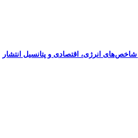
ه‌فرنگی (Solanum lycopersicum L.) و پیاز (Allium cepa L.) از نظر شاخص‌های انرژی، اقتصادی و پتانسیل انتشار