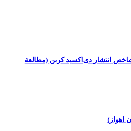
اخص انتشار دی‌اکسید کربن (مطالعة
 اهواز)