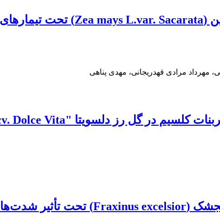
بررسی عملکرد دانه و صفات کیفی ذر
ی، مهرداد مرادی قهدریجانی، مهدی پناهی
لسویتا "‏Rosa hybrida L. cv. Dolce Vita‏"‏
جذب کربن و تبادلات گازی برگ درخت زبان‌