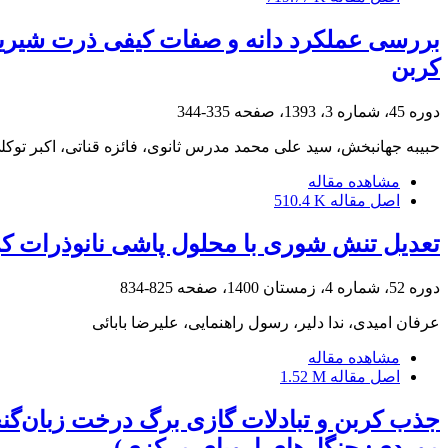
کربن
دوره 45، شماره 3، 1393، صفحه
335-344
حبیبه جهانبخش، سید علی محمد مدرس ثانوی، فائزه قناتی، اکبر توکل
مشاهده مقاله
اصل مقاله
510.4 K
تعدیل تنش شوری با محلول پاشی نانوذرات کربنات کلسیم در گل رز د
دوره 52، شماره 4، زمستان 1400، صفحه
825-834
عرفان امیدی، ندا دلیر، رسول راهنمایی، علیرضا بابائی
مشاهده مقاله
اصل مقاله
1.52 M
موردی: جنگل‌های اروپای مرکزی)