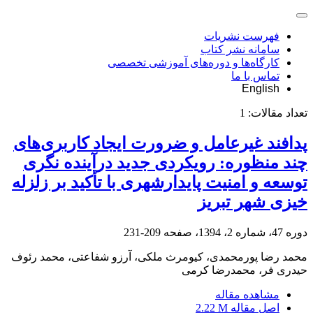
فهرست نشریات
سامانه نشر کتاب
کارگاه‌ها و دوره‌های آموزشی تخصصی
تماس با ما
English
تعداد مقالات:
1
پدافند غیرعامل و ضرورت ایجاد کاربری‌های
چند منظوره: رویکردی جدید درآینده نگری
توسعه و امنیت پایدارشهری با تأکید بر زلزله
خیزی شهر تبریز
دوره 47، شماره 2، 1394، صفحه
209-231
محمد رضا پورمحمدی، کیومرث ملکی، آرزو شفاعتی، محمد رئوف
حیدری فر، محمدرضا کرمی
مشاهده مقاله
اصل مقاله
2.22 M