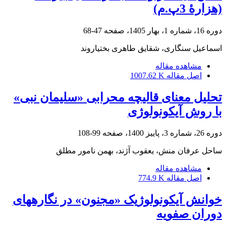
(هزارۀ 3پ.م)
دوره 16، شماره 1، بهار 1405، صفحه
47-68
اسماعیل سنگاری، شقایق طاهری بختیاروند
مشاهده مقاله
اصل مقاله
1007.62 K
تحلیل معنای قالیچه محرابی «سلیمان نبی»
با روش آیکونولوژی
دوره 26، شماره 3، پاییز 1400، صفحه
99-108
ساحل عرفان منش، یعقوب آژند، بهمن نامور مطلق
مشاهده مقاله
اصل مقاله
774.9 K
خوانش آیکونولوژیک «مجنون» در نگارههای
دوران صفویه