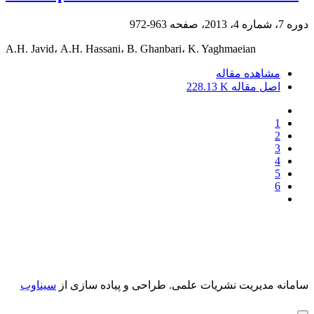
دوره 7، شماره 4، 2013، صفحه
963-972
A.H. Javid، A.H. Hassani، B. Ghanbari، K. Yaghmaeian
مشاهده مقاله
اصل مقاله
228.13 K
1
2
3
4
5
6
سامانه مدیریت نشریات علمی.
طراحی و پیاده سازی از
سیناوب