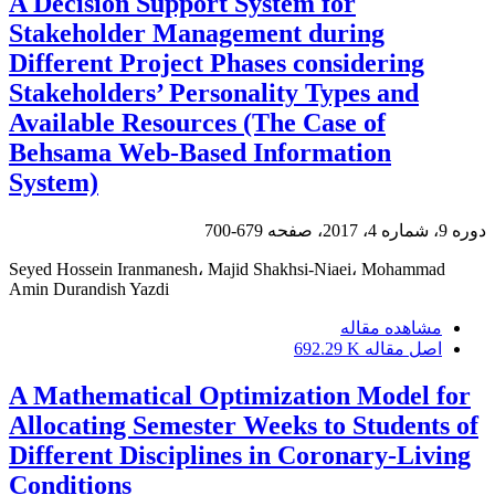
A Decision Support System for
Stakeholder Management during
Different Project Phases considering
Stakeholders’ Personality Types and
Available Resources (The Case of
Behsama Web-Based Information
System)
دوره 9، شماره 4، 2017، صفحه
679-700
Seyed Hossein Iranmanesh، Majid Shakhsi-Niaei، Mohammad
Amin Durandish Yazdi
مشاهده مقاله
اصل مقاله
692.29 K
A Mathematical Optimization Model for
Allocating Semester Weeks to Students of
Different Disciplines in Coronary-Living
Conditions