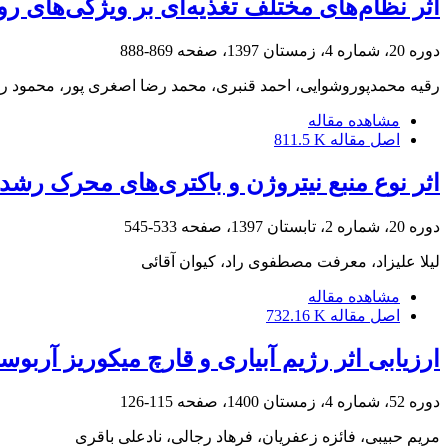
اثر نظام‌های مختلف تغذیه‌ای بر ویژگی‌های رو
دوره 20، شماره 4، زمستان 1397، صفحه
869-888
رقیه محمدپوروشوایی، احمد قنبری، محمد رضا اصغری پور، محمود ر
مشاهده مقاله
اصل مقاله
811.5 K
اثر نوع منبع نیتروژن و باکتری‌های محرک رش
دوره 20، شماره 2، تابستان 1397، صفحه
533-545
لیلا علیزاد، معرفت مصطفوی راد، کیوان آقائی
مشاهده مقاله
اصل مقاله
732.16 K
ارزیابی اثر رژیم آبیاری و قارچ میکوریز آربوسکولار بر برخی صفات 
دوره 52، شماره 4، زمستان 1400، صفحه
115-126
مریم حبیبی، فائزه زعفریان، فرهاد رجالی، نادعلی باقری