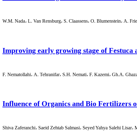
W.M. Nada، L. Van Rensburg، S. Claassens، O. Blumenstein، A. Frie
Improving early growing stage of Festuca
F. Nematollahi، A. Tehranifar، S.H. Nemati، F. Kazemi، Gh.A. Ghaz
Influence of Organics and Bio Fertilizers o
Shiva Zaferanchi، Saeid Zehtab Salmasi، Seyed Yahya Salehi Lisar