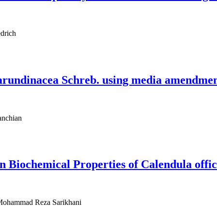
drich
 arundinacea Schreb. using media amendment
anchian
n Biochemical Properties of Calendula offic
، Mohammad Reza Sarikhani