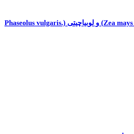
اثر کودهای زیستی و آلی و نظام‌های کشت مخلوط افزایشی و جایگزینی بر عملکرد ذرت (.Zea mays L) و لوبیاچیتی (.Phaseolus vulgaris