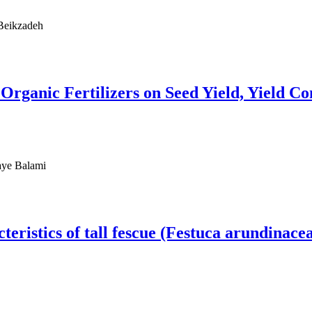
 Beikzadeh
 Organic Fertilizers on Seed Yield, Yield C
aye Balami
teristics of tall fescue (Festuca arundinace