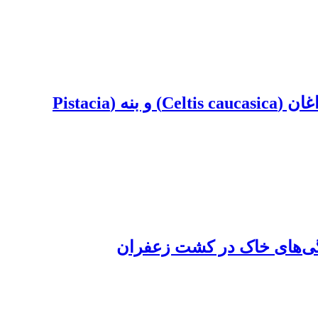
اثر کاربرد کودهای مختلف بر وضعیت رویشی نهال‌های زالزالک (monogyna Cratagus)، داغداغان (Celtis caucasica) و بنه (Pistacia
ژگی‌های خاک در کشت زعفران