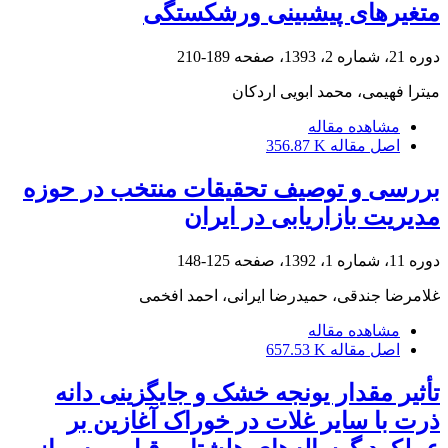
متغیرهای پیش‎بینی ورشکستگی
دوره 21، شماره 2، 1393، صفحه
189-210
میترا فهیمی، محمد ابویی اردکان
مشاهده مقاله
اصل مقاله
356.87 K
بررسی و توصیف تحقیقات منتخب در حوزه
مدیریت بازاریابی در ایران
دوره 11، شماره 1، 1392، صفحه
125-148
غلامرضا جندقی، حمیدرضا ایرانی، احمد افخمی
مشاهده مقاله
اصل مقاله
657.53 K
تأثیر مقدار یونجه خشک و جایگزینی دانه
ذرت با سایر غلات در خوراک آغازین بر