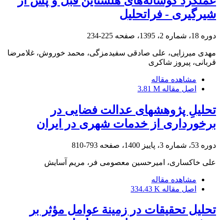
عملکرد گوساله‌های هلشتاین قبل و پس از
شیرگیری - فراتحلیل
دوره 18، شماره 2، 1395، صفحه
225-234
مهدی میرزایی، علی صادقی سفیدمزگی، محمد خوروش، غلامرضا
قربانی، پیروز شاکری
مشاهده مقاله
اصل مقاله
3.81 M
تحلیلِ پژوهش‏های عدالت فضایی در
برخورداری از خدمات شهری در ایران
دوره 53، شماره 3، پاییز 1400، صفحه
793-810
علی خاکساری، امیرحسین معصومی فر، مریم آسایش
مشاهده مقاله
اصل مقاله
334.43 K
تحلیل تحقیقات در زمینة عوامل مؤثر بر