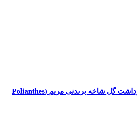
تأثیر اسل، ساکارز و اسانس آویشن باغی (Thymus vulgaris) بر ماندگاری و کیفیت پس از برداشت گل‌ شاخه بریدنی مریم (Polianthes