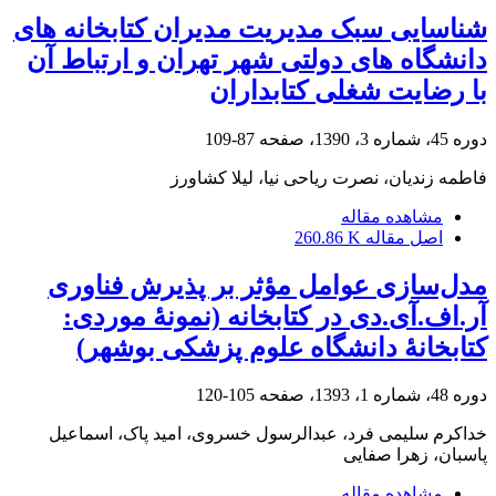
شناسایی سبک مدیریت مدیران کتابخانه های
دانشگاه های دولتی شهر تهران و ارتباط آن
با رضایت شغلی کتابداران
دوره 45، شماره 3، 1390، صفحه
87-109
فاطمه زندیان، نصرت ریاحی نیا، لیلا کشاورز
مشاهده مقاله
اصل مقاله
260.86 K
مدل‌سازی عوامل مؤثر بر پذیرش فناوری
آر.اف.آی.دی در کتابخانه (نمونۀ موردی:
کتابخانۀ دانشگاه علوم پزشکی بوشهر)
دوره 48، شماره 1، 1393، صفحه
105-120
خداکرم سلیمی فرد، عبدالرسول خسروی، امید پاک، اسماعیل
پاسبان، زهرا صفایی
مشاهده مقاله