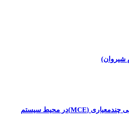
 شیروان)
تحلیل تناسب زمین برای توسعة کالبدی در محور شمالغرب شیراز با استفاده از رویکرد ارزیابی چندمعیاری (MCE)در محیط سیستم