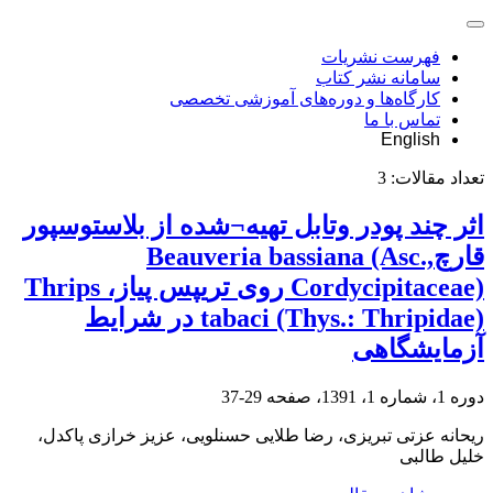
فهرست نشریات
سامانه نشر کتاب
کارگاه‌ها و دوره‌های آموزشی تخصصی
تماس با ما
English
تعداد مقالات:
3
اثر چند پودر وتابل تهیه¬شده از بلاستوسپور
قارچBeauveria bassiana (Asc.,
Cordycipitaceae) روی تریپس پیاز، Thrips
tabaci (Thys.: Thripidae) در شرایط
آزمایشگاهی
دوره 1، شماره 1، 1391، صفحه
29-37
ریحانه عزتی تبریزی، رضا طلایی حسنلویی، عزیز خرازی پاکدل،
خلیل طالبی