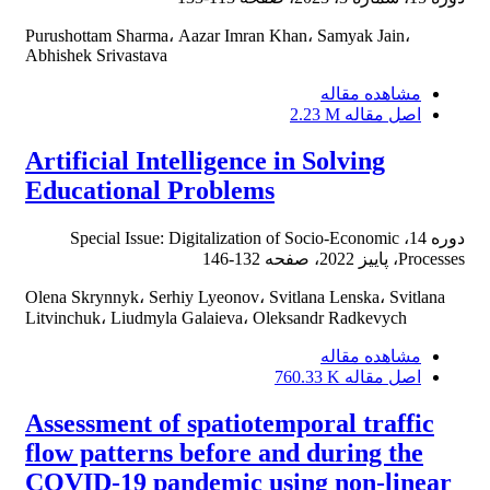
Purushottam Sharma، Aazar Imran Khan، Samyak Jain،
Abhishek Srivastava
مشاهده مقاله
اصل مقاله
2.23 M
Artificial Intelligence in Solving
Educational Problems
دوره 14، Special Issue: Digitalization of Socio-Economic
Processes، پاییز 2022، صفحه
132-146
Olena Skrynnyk، Serhiy Lyeonov، Svitlana Lenska، Svitlana
Litvinchuk، Liudmyla Galaieva، Oleksandr Radkevych
مشاهده مقاله
اصل مقاله
760.33 K
Assessment of spatiotemporal traffic
flow patterns before and during the
COVID-19 pandemic using non-linear