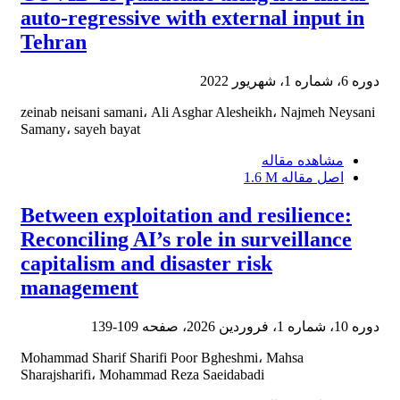
auto-regressive with external input in
Tehran
دوره 6، شماره 1، شهریور 2022
zeinab neisani samani، Ali Asghar Alesheikh، Najmeh Neysani
Samany، sayeh bayat
مشاهده مقاله
اصل مقاله
1.6 M
Between exploitation and resilience:
Reconciling AI’s role in surveillance
capitalism and disaster risk
management
دوره 10، شماره 1، فروردین 2026، صفحه
109-139
Mohammad Sharif Sharifi Poor Bgheshmi، Mahsa
Sharajsharifi، Mohammad Reza Saeidabadi