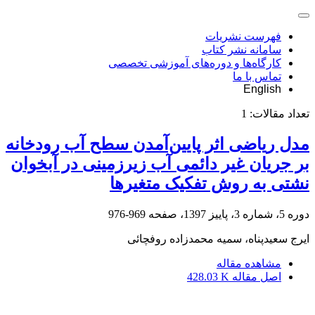
فهرست نشریات
سامانه نشر کتاب
کارگاه‌ها و دوره‌های آموزشی تخصصی
تماس با ما
English
تعداد مقالات:
1
مدل ریاضی اثر پایین‌آمدن سطح آب رودخانه
بر جریان غیر دائمی آب زیرزمینی در آبخوان
نشتی به روش تفکیک متغیرها
دوره 5، شماره 3، پاییز 1397، صفحه
969-976
ایرج سعیدپناه، سمیه محمدزاده روفچائی
مشاهده مقاله
اصل مقاله
428.03 K