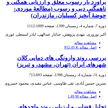
برآورد بار رسوب معلق و ارزیابی همگنی و
ناهمگنی دبی و رسوب (مطالعۀ موردی:
حوضۀ آبخیز کسیلیان، مازندران)
دوره 7، شماره 4، زمستان 1399، صفحه
1099-1112
اکبر نوروزی، مهدی پژوهش، خدایار عبدالهی، اباذر اسمعلی عوری
مشاهده مقاله
اصل مقاله
952.45 K
بررسی روند وارونگی‏ های دمایی کلان‏
شهرهای ایران (تهران، مشهد، و تبریز)
دوره 51، شماره 4، زمستان 1398، صفحه
693-713
نسرین حسین آبادی، تقی طاوسی، عباس مفیدی، محمود خسروی
مشاهده مقاله
اصل مقاله
1.49 M
تحلیل فضایی و ارزیابی روند واحدهای