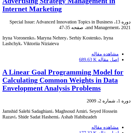
Advertising Strategy Management in
Internet Marketing
دوره 13، Special Issue: Advanced Innovation Topics in Business
and Management، 2021، صفحه
35-47
Iryna Voronenko، Maryna Nehrey، Serhiy Kostenko، Iryna
Lashchyk، Viktoriia Niziaieva
مشاهده مقاله
اصل مقاله
689.63 K
A Linear Goal Programming Model for
Calculating Common Weights in Data
Envelopment Analysis Problems
دوره 1، شماره 2، 2009
Jamshid Salehi Sadaghiani، Maghsoud Amiri، Seyed Hossein
Razavi، Shide Sadat Hashemi، Ashab Habibzadeh
مشاهده مقاله
اصل مقاله
177.32 K