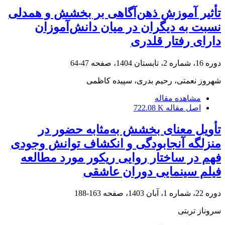
تأثیر آموزش ذهن‌آگاهی بر بخشش و همدلی
نسبت به دیگران در میان دانش‌آموزان
دارای رفتار قلدری
دوره 16، شماره 2، تابستان 1404، صفحه
47-64
شهروز نعمتی، رحیم بدری، سپیده کاظمی
مشاهده مقاله
اصل مقاله
722.08 K
تأویل معنای بخشش به‌‏مثابه حضور در
منزلگه آنجابودگی و انکشاف توانش وجودی
فهم در ساختار روایی ریکور مورد مطالعه
فیلم سینمایی دوران عاشقی
دوره 22، شماره 1، آبان 1403، صفحه
163-188
سروناز تربتی