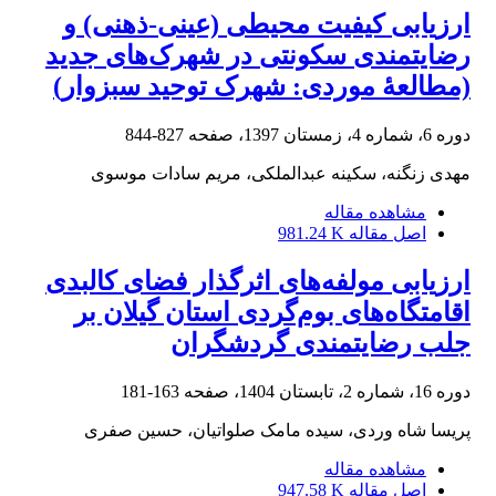
ارزیابی کیفیت محیطی (عینی-ذهنی) و
رضایتمندی سکونتی در شهرک‌های جدید
(مطالعۀ موردی: شهرک توحید سبزوار)
دوره 6، شماره 4، زمستان 1397، صفحه
827-844
مهدی زنگنه، سکینه عبدالملکی، مریم سادات موسوی
مشاهده مقاله
اصل مقاله
981.24 K
ارزیابی مولفه‌های اثرگذار فضای کالبدی
اقامتگاه‌های بوم‌گردی استان گیلان بر
جلب رضایتمندی گردشگران
دوره 16، شماره 2، تابستان 1404، صفحه
163-181
پریسا شاه وردی، سیده مامک صلواتیان، حسین صفری
مشاهده مقاله
اصل مقاله
947.58 K