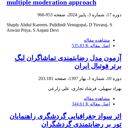
multiple moderation approach
دوره 17، شماره 3، پاییز 2024، صفحه
953-966
Shaply Abdul Kareem، Pulidindi Venugopal، D Yuvaraj، S
Aswini Priya، S Anjani Devi
مشاهده مقاله
اصل مقاله
535.83 K
آزمون مدل رضایتمندی تماشاگران لیگ
برتر فوتبال ایران
دوره 10، شماره 1، بهار 1397، صفحه
181-203
بهزاد سهیلی، فرشاد تجاری، علی زارعی
مشاهده مقاله
اصل مقاله
344.61 K
اثر سواد جغرافیایی گردشگری راهنمایان
تور بر رضایتمندی گردشگران