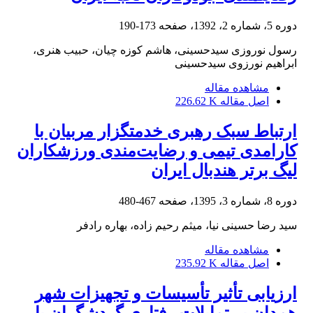
دوره 5، شماره 2، 1392، صفحه
173-190
رسول نوروزی سیدحسینی، هاشم کوزه چیان، حبیب هنری،
ابراهیم نورزوی سیدحسینی
مشاهده مقاله
اصل مقاله
226.62 K
ارتباط سبک رهبری خدمتگزار مربیان با
کارامدی تیمی و رضایت‌مندی ورزشکاران
لیگ برتر هندبال ایران
دوره 8، شماره 3، 1395، صفحه
467-480
سید رضا حسینی نیا، میثم رحیم زاده، بهاره رادفر
مشاهده مقاله
اصل مقاله
235.92 K
ارزیابی تأثیر تأسیسات و تجهیزات شهر
همدان بر تمایلات رفتاری گردشگران با